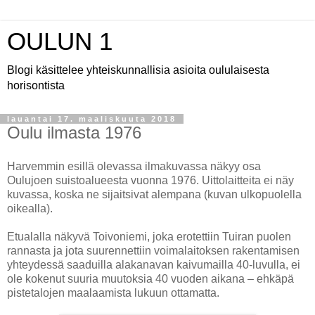
OULUN 1
Blogi käsittelee yhteiskunnallisia asioita oululaisesta
horisontista
lauantai 17. maaliskuuta 2018
Oulu ilmasta 1976
Harvemmin esillä olevassa ilmakuvassa näkyy osa
Oulujoen suistoalueesta vuonna 1976. Uittolaitteita ei näy
kuvassa, koska ne sijaitsivat alempana (kuvan ulkopuolella
oikealla).
Etualalla näkyvä Toivoniemi, joka erotettiin Tuiran puolen
rannasta ja jota suurennettiin voimalaitoksen rakentamisen
yhteydessä saaduilla alakanavan kaivumailla 40-luvulla, ei
ole kokenut suuria muutoksia 40 vuoden aikana – ehkäpä
pistetalojen maalaamista lukuun ottamatta.