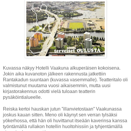
Kuvassa näkyy Hotelli Vaakuna alkuperäisen kokoisena.
Jokin aika kuvanoton jälkeen rakennusta jatkettiin
Rantakadun suuntaan (kuvassa vasemmalle). Teatteritalo oli
valmistunut muutama vuosi aikaisemmin, mutta uusi
kirjastorakennus odotti vielä tuloaan teatterin
pysäköintialueelle.
Reiska kertoi hauskan jutun ”illanvietostaan” Vaakunassa
joskus kauan sitten. Meno oli käynyt sen verran tylsäksi
yökerhossa, että hän oli huvittanut itseään kaverinsa kanssa
työntämällä rullakon hotellin huoltohissiin ja tyhjentämällä